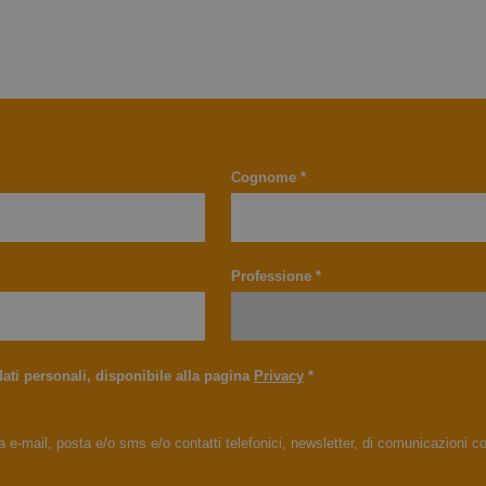
1 giorno
Questo cookie è associato al software di analisi Microsof
Microsoft
.vimeo.com
utilizzato per memorizzare informazioni sulla sessione de
Sessione
Questo cookie viene utilizzato per moni
.taopatch.com
combinare più visualizzazioni di pagina in una singola s
attraverso le sessioni per ottimizzare l'
scopi di analisi.
dell'utente mantenendo la coerenza del
fornendo servizi personalizzati.
.taopatch.com
1 anno 1
Questo cookie viene utilizzato da Google Analytics per 
mese
della sessione.