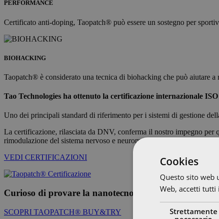
PERFORMANCE
Certificato anti-doping, Taopatch® può essere un sostegno per sportivi e
BIOHACKING
Taopatch® è considerato una tecnica di biohacking che può aiutare a rim
Tao Technologies
ha ottenuto la certificazione internazionale IS
Uno dei principali standard di riferimento per i sistemi di gestione della
La certificazione, rilasciata da DNV, conferma il nostro impegno per qua
rimodulazione del sistema nervoso e neuromuscolare e per il trattamen
VEDI CERTIFICAZIONI
Cookies
Questo sito web ut
Web, accetti tutti
Curioso di provare la nanotecnologia Taopatch®?
Strettamente
SCOPRI TAOPATCH® BUY&TRY
necessario