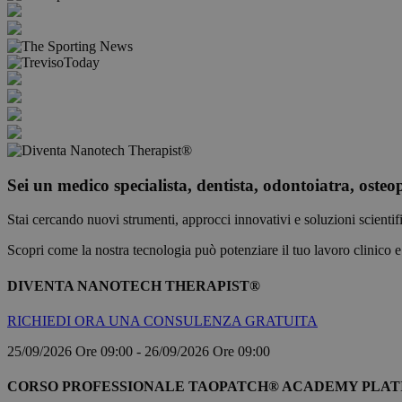
VISITOR_PRIVACY_
__cf_bm
Sei un
medico specialista, dentista, odontoiatra, osteop
Nome
Nome
Nome
Stai cercando nuovi strumenti, approcci innovativi e soluzioni scientif
__Secure-ROLLOU
Nome
vuid
__Secure-YNID
Scopri come la nostra tecnologia può potenziare il tuo lavoro clinico e 
_clck
_fbp
.AspNetCore.Antifo
elfsight_viewed_rec
DIVENTA NANOTECH THERAPIST®
GuidCarrello
_ga
YSC
RICHIEDI ORA UNA CONSULENZA GRATUITA
25/09/2026 Ore 09:00
-
26/09/2026 Ore 09:00
_cfuvid
VISITOR_INFO1_LIV
CORSO PROFESSIONALE TAOPATCH® ACADEMY PLA