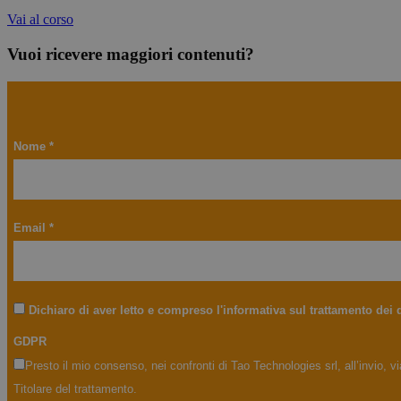
_clsk
_cfuvid
Vai al corso
Vuoi ricevere maggiori contenuti?
_ga_JMYBTCDRV7