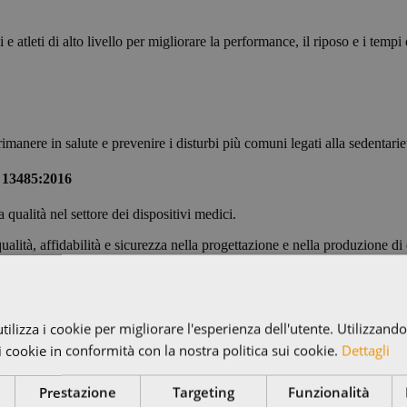
 atleti di alto livello per migliorare la performance, il riposo e i tempi
anere in salute e prevenire i disturbi più comuni legati alla sedentarie
O 13485:2016
 qualità nel settore dei dispositivi medici.
lità, affidabilità e sicurezza nella progettazione e nella produzione di d
to del dolore.
ilizza i cookie per migliorare l'esperienza dell'utente. Utilizzando 
 i cookie in conformità con la nostra politica sui cookie.
Dettagli
Prestazione
Targeting
Funzionalità