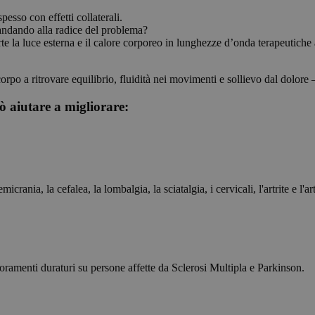
esso con effetti collaterali.
 andando alla radice del problema?
 la luce esterna e il calore corporeo in lunghezze d’onda terapeutiche 
 corpo a ritrovare equilibrio, fluidità nei movimenti e sollievo dal dolor
ò aiutare a migliorare:
ia, la cefalea, la lombalgia, la sciatalgia, i cervicali, l'artrite e l'art
ramenti duraturi su persone affette da Sclerosi Multipla e Parkinson.