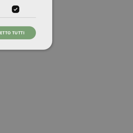
ETTO TUTTI
icati
 la gestione
vizio Cookie-
 di consenso sui
il banner dei cookie
amente.
morizzare le
ente, consentendo al
ti e un'esperienza