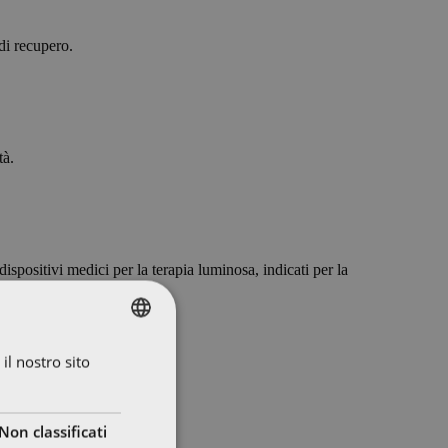
 di recupero.
tà.
ispositivi medici per la terapia luminosa, indicati per la
il nostro sito
ITALIAN
ITALIAN
ENGLISH
Non classificati